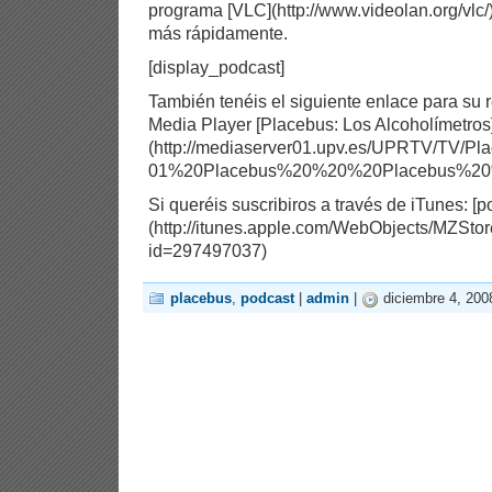
programa [VLC](http://www.videolan.org/vlc
más rápidamente.
[display_podcast]
También tenéis el siguiente enlace para s
Media Player [Placebus: Los Alcoholímetros
(http://mediaserver01.upv.es/UPRTV/TV/Pl
01%20Placebus%20%20%20Placebus%20
Si queréis suscribiros a través de iTunes: [
(http://itunes.apple.com/WebObjects/MZSt
id=297497037)
placebus
,
podcast
|
admin
|
diciembre 4, 200