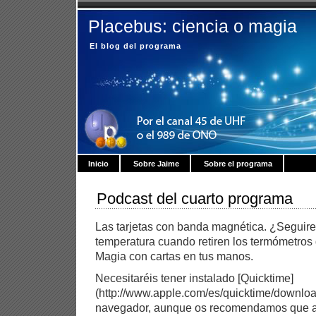
Placebus: ciencia o magia
El blog del programa
Inicio
Sobre Jaime
Sobre el programa
Podcast del cuarto programa
Las tarjetas con banda magnética. ¿Seguir
temperatura cuando retiren los termómetros
Magia con cartas en tus manos.
Necesitaréis tener instalado [Quicktime]
(http://www.apple.com/es/quicktime/download
navegador, aunque os recomendamos que ab